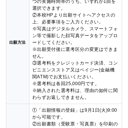
つの実施時間帯のうち、いずれか1回を
選択できます。
②本校HPより出願サイトへアクセスの
上、必要事項をご入力ください。
※写真はデジタルカメラ、スマートフォ
ン等で撮影した顔写真データをアップロ
ードしてください。
出願方法
※出願受付後に選考区分の変更はできま
せん。
③選考料をクレジットカード決済、コン
ビニエンスストア又はペイジー(金融機
関ATM)でお支払いください。
※選考料は各回25,000円です。
※納入された選考料は、理由の如何に関
わらずお返しできません。
①「出願情報の登録」は9月1日(火)9:00
から可能です。
②出願書類（受験票・写真票）を印刷の