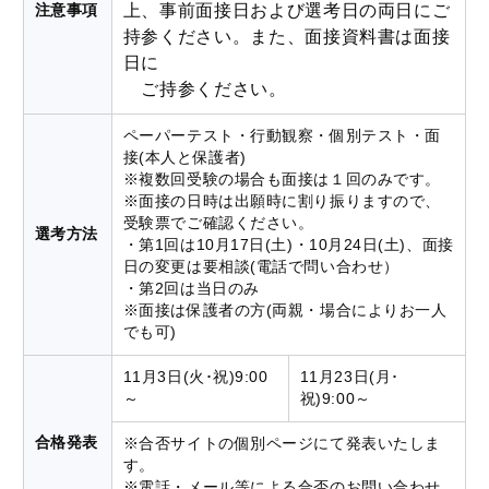
上、事前面接日および選考日の両日にご
注意事項
持参ください。また、面接資料書は面接
日に
ご持参ください。
ペーパーテスト・行動観察・個別テスト・面
接(本人と保護者)
※複数回受験の場合も面接は１回のみです。
※面接の日時は出願時に割り振りますので、
受験票でご確認ください。
選考方法
・第1回は10月17日(土)・10月24日(土)、面接
日の変更は要相談(電話で問い合わせ）
・第2回は当日のみ
※面接は保護者の方(両親・場合によりお一人
でも可)
11月3日(火･祝)9:00
11月23日(月･
～
祝)9:00～
合格発表
※合否サイトの個別ページにて発表いたしま
す。
※電話・メール等による合否のお問い合わせ