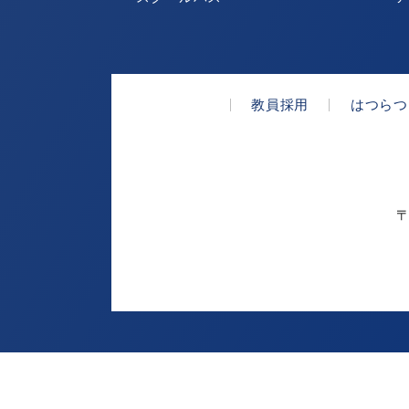
教員採用
はつらつ
〒