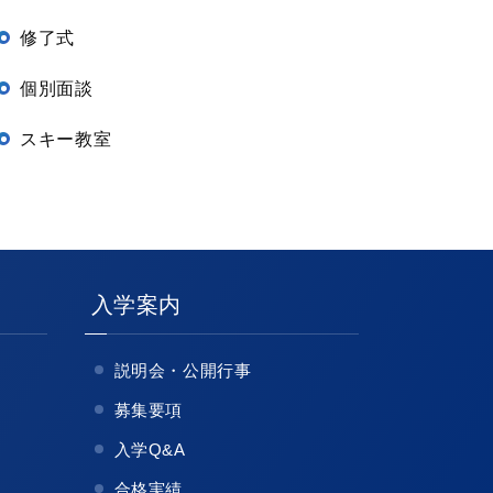
修了式
個別面談
スキー教室
入学案内
説明会・公開行事
募集要項
入学Q&A
合格実績