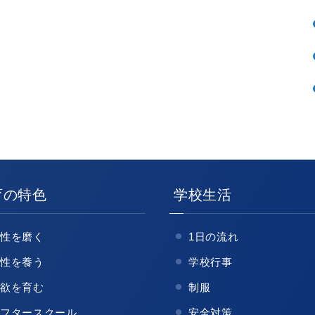
育の特色
学校生活
知性を磨く
1日の流れ
感性を養う
学校行事
意欲を育む
制服
アフタースクール
安全対策