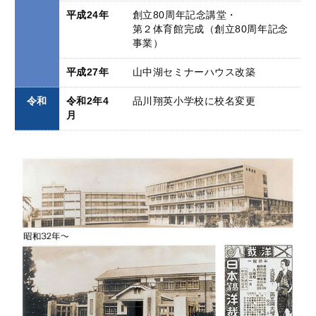
平成24年
創立80周年記念講堂・
第２体育館完成（創立80周年記念
事業）
平成27年
山中湖セミナーハウス改築
令和
令和2年4
品川翔英小学校に校名変更
月