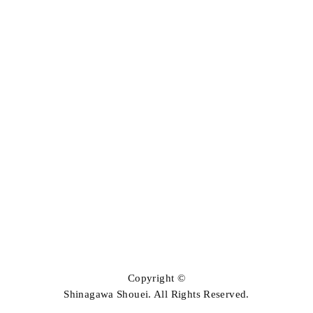
資料請求
説明会のご予約
個人情報保護方針
小学校同窓会
〒140-0015 東京都品川区西大井1-6-13
TEL：03-3774-1151（代）
Copyright ©
Shinagawa Shouei. All Rights Reserved.