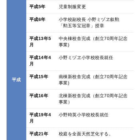
平成5年
児童制服変更
平成6年
小学校副校長 小野ミヅヱ叙勲
「勲五等宝冠章」授章
平成13年5
中央棟校舎完成（創立70周年記念
月
事業)
平成14年4
小野ミヅヱ小学校校長就任
月
平成15年
南棟新校舎完成（創立70周年記念
平成
事業)
平成16年
北棟新校舎完成（創立70周年記念
事業）
平成19年4
小野時英小学校校長就任
月
平成21年
校庭を全面天然芝化する。