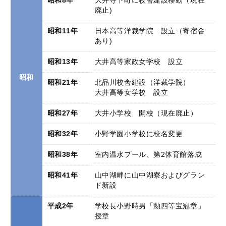
昭和8年
大井寺下町に校舎建設移動（現在
廃止)
昭和11年
日本高等洋裁学院 設立（寄宿舎
あり)
昭和13年
大井高等家政女学校 設立
昭和
昭和21年
北品川校舎建設（洋裁学院）
大井高等女学校 設立
昭和27年
大井小学校 開校（現在廃止）
昭和32年
小野学園小学校に校名変更
昭和38年
室内温水プール、第2体育館落成
昭和41年
山中湖畔に山中湖寮およびグラン
ド新設
平成2年
学校長小野時男「勲四等宝冠章」
授章