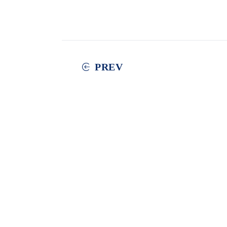
PREV
学校案内
教
品川翔英小学校について
環境と施設
交通案内