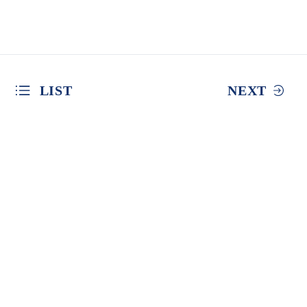
LIST
NEXT
育の特色
学校生活
知性を磨く
1日の流れ
感性を養う
学校行事
意欲を育む
制服