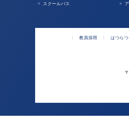
スクールバス
教員採用
はつらつ
〒