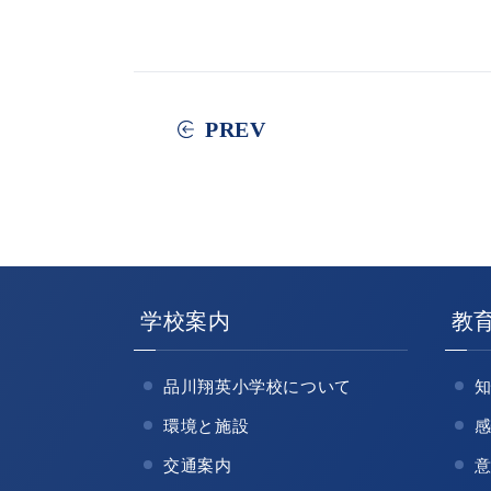
PREV
学校案内
教
品川翔英小学校について
環境と施設
交通案内