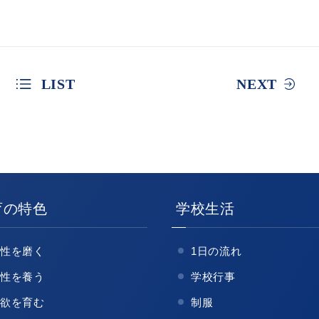
LIST
NEXT
育の特色
学校生活
知性を磨く
1日の流れ
感性を養う
学校行事
意欲を育む
制服